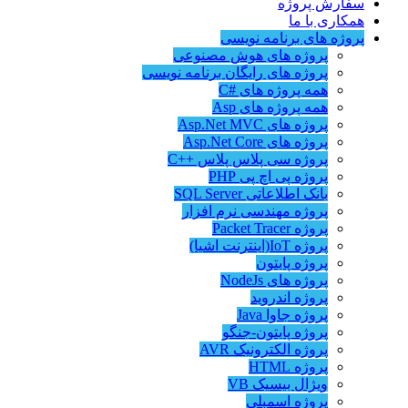
سفارش پروژه
همکاری با ما
پروژه های برنامه نویسی
پروژه های هوش مصنوعی
پروژه های رایگان برنامه نویسی
همه پروژه های #C
همه پروژه های Asp
پروژه های Asp.Net MVC
پروژه های Asp.Net Core
پروژه سی پلاس پلاس ++C
پروژه پی اچ پی PHP
بانک اطلاعاتی SQL Server
پروژه مهندسی نرم افزار
پروژه Packet Tracer
پروژه IoT(اینترنت اشیا)
پروژه پایتون
پروژه های NodeJs
پروژه اندروید
پروژه جاوا Java
پروژه پایتون-جنگو
پروژه الکترونیک AVR
پروژه HTML
ویژال بیسیک VB
پروژه اسمبلی