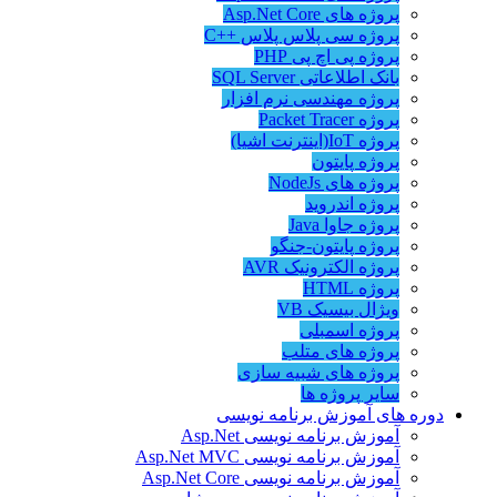
پروژه های Asp.Net Core
پروژه سی پلاس پلاس ++C
پروژه پی اچ پی PHP
بانک اطلاعاتی SQL Server
پروژه مهندسی نرم افزار
پروژه Packet Tracer
پروژه IoT(اینترنت اشیا)
پروژه پایتون
پروژه های NodeJs
پروژه اندروید
پروژه جاوا Java
پروژه پایتون-جنگو
پروژه الکترونیک AVR
پروژه HTML
ویژال بیسیک VB
پروژه اسمبلی
پروژه های متلب
پروژه های شبیه سازی
سایر پروژه ها
دوره های آموزش برنامه نویسی
آموزش برنامه نویسی Asp.Net
آموزش برنامه نویسی Asp.Net MVC
آموزش برنامه نویسی Asp.Net Core