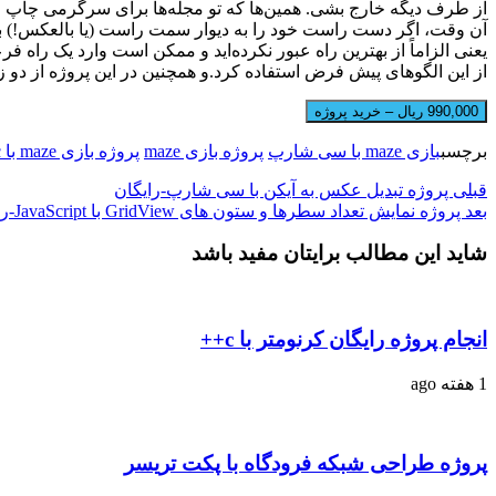
از طرف دیگه خارج بشی. همین‌ها که تو مجله‌ها برای سرگرمی چاپ می‌کن
آن وقت، اگر دست راست خود را به دیوار سمت راست (یا بالعکس!) بگیری
یعنی الزاماً از بهترین راه عبور نکرده‌اید و ممکن است وارد یک راه
از این الگوهای پیش فرض استفاده کرد.و همچنین در این پروژه از دو 
990,000 ریال – خرید پروژه
برچسب
بازی maze با سی شارپ
پروژه بازی maze
پروژه بازی maze با c++
قبلی
پروژه تبدیل عکس به آیکن با سی شارپ-رایگان
بعد
پروژه نمایش تعداد سطرها و ستون های GridView با JavaScript-رایگان
شاید این مطالب برایتان مفید باشد
انجام پروژه رایگان کرنومتر با c++
1 هفته ago
پروژه طراحی شبکه فرودگاه با پکت تریسر