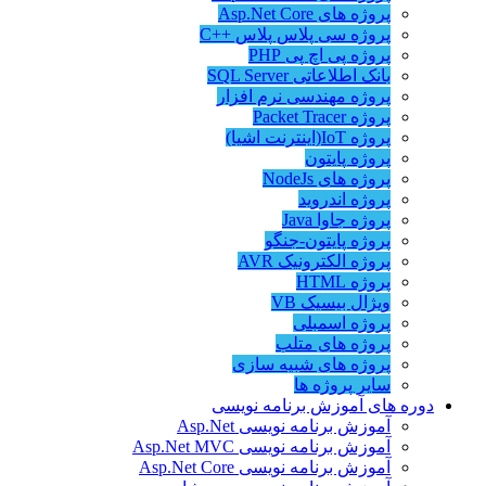
پروژه های Asp.Net Core
پروژه سی پلاس پلاس ++C
پروژه پی اچ پی PHP
بانک اطلاعاتی SQL Server
پروژه مهندسی نرم افزار
پروژه Packet Tracer
پروژه IoT(اینترنت اشیا)
پروژه پایتون
پروژه های NodeJs
پروژه اندروید
پروژه جاوا Java
پروژه پایتون-جنگو
پروژه الکترونیک AVR
پروژه HTML
ویژال بیسیک VB
پروژه اسمبلی
پروژه های متلب
پروژه های شبیه سازی
سایر پروژه ها
دوره های آموزش برنامه نویسی
آموزش برنامه نویسی Asp.Net
آموزش برنامه نویسی Asp.Net MVC
آموزش برنامه نویسی Asp.Net Core