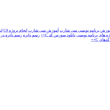
وزش برنامه نویسی سی شارپ
آموزش سی شارپ
انجام پروژه #C
ان
وژه های برنامه نویسی
دانلود سورس کد C++
رسم دایره
رسم دایره در C#
ای C++