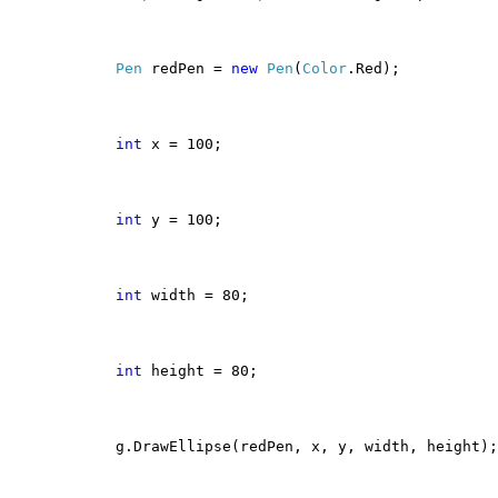
Pen
redPen =
new
Pen
(
Color
.Red);
int
x = 100;
int
y = 100;
int
width = 80;
int
height = 80;
g.DrawEllipse(redPen, x, y, width, height);