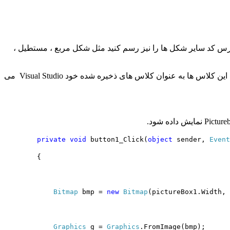
س کد سایر شکل ها را نیز رسم کنید مثل شکل مربع ، مستطیل ،
در سورس کد رسم دایره با پیکسل شما برای اینکه بخواهید یک دایره را رسم کنید باید از کلاس های Bitmap ، Graphics ، pen استفاده کنیم که این کلاس ها به عنوان کلاس های ذخیره شده خود Visual Studio می
private
void
button1_Click(
object
sender,
Event
{
Bitmap
bmp =
new
Bitmap
(pictureBox1.Width, 
Graphics
g =
Graphics
.FromImage(bmp);