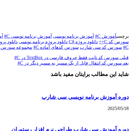
برچسب
آموزش C#
آموزش برنامه نویسی
آموزش برنامه نویسی C#
آم
سورس کد C++
دانلود پروژه #C
دانلود پروژه برنامه نویسی
دانلود پر
C#
سورس کد سی شارپ
سورس کدهای آماده C#
مجموعه سورس کده
قبلی
سورس کد تایپ فقط حروف فارسی در TextBox در C#
بعد
سورس کد انتقال فایل از یک مسیر به مسیر دیگر در C#
شاید این مطالب برایتان مفید باشد
دوره آموزش برنامه نویسی سی شارپ
2025/05/18
دوره آموزش سی شارپ طراحی نرم افزار رستوران