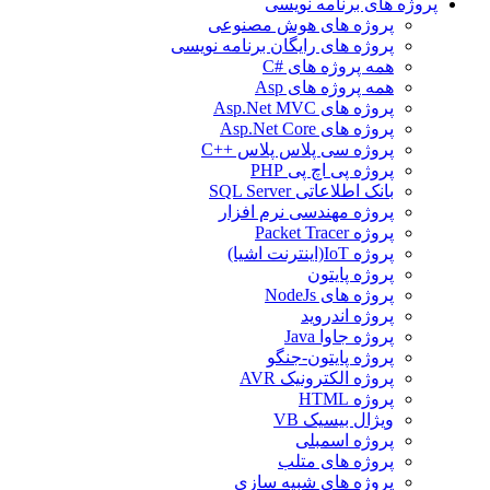
پروژه های برنامه نویسی
پروژه های هوش مصنوعی
پروژه های رایگان برنامه نویسی
همه پروژه های #C
همه پروژه های Asp
پروژه های Asp.Net MVC
پروژه های Asp.Net Core
پروژه سی پلاس پلاس ++C
پروژه پی اچ پی PHP
بانک اطلاعاتی SQL Server
پروژه مهندسی نرم افزار
پروژه Packet Tracer
پروژه IoT(اینترنت اشیا)
پروژه پایتون
پروژه های NodeJs
پروژه اندروید
پروژه جاوا Java
پروژه پایتون-جنگو
پروژه الکترونیک AVR
پروژه HTML
ویژال بیسیک VB
پروژه اسمبلی
پروژه های متلب
پروژه های شبیه سازی