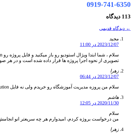
0919-741-6350
113 دیدگاه
←
دیدگاه قدیمی
مجید
2023/12/07 در 11:00
تصویری از نحوه اجرا پروژه ها قرار داده شده است و در هر صور
زهرا
2023/12/07 در 06:44
سلام من پروزه مدیریت آموزشگاه رو خریدم ولی نه فایل solution باز میشه و نه میشه فایل بکاپ دیتابیس رو ریستور کرد. ممنون میشم راهنماییم کنید.
هاشم
2020/11/30 در 12:05
سلام
من درخواست بروژه کردم، امیدوارم هر چه سریعتر انو انجامش
زهرا