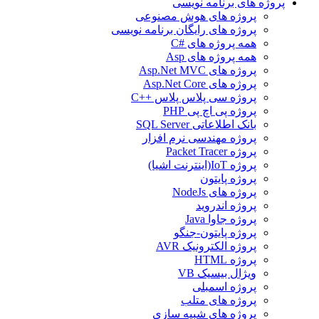
پروژه های برنامه نویسی
پروژه های هوش مصنوعی
پروژه های رایگان برنامه نویسی
همه پروژه های #C
همه پروژه های Asp
پروژه های Asp.Net MVC
پروژه های Asp.Net Core
پروژه سی پلاس پلاس ++C
پروژه پی اچ پی PHP
بانک اطلاعاتی SQL Server
پروژه مهندسی نرم افزار
پروژه Packet Tracer
پروژه IoT(اینترنت اشیا)
پروژه پایتون
پروژه های NodeJs
پروژه اندروید
پروژه جاوا Java
پروژه پایتون-جنگو
پروژه الکترونیک AVR
پروژه HTML
ویژال بیسیک VB
پروژه اسمبلی
پروژه های متلب
پروژه های شبیه سازی