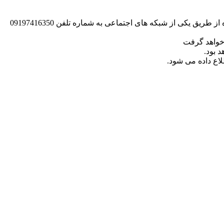
شما ابتدا از طریق فرم زیر(ثبت سفارش) و یا تماس با تیم پشتیبانی و یا حتی ارسال موضوع پروژه از طریق یکی از شبکه های اجتماعی به شماره تلفن 09197416350
خواهد گرفت
 بود.
لاع داده می شود.