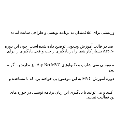
همراه پروژه عملی با موضوع سایت گردشگری و توریستی برای علاقمندان به برنامه نویسی و طراحی سایت آماده
مل و صفر تا صد در قالب آموزش ویدیویی توضیح داده شده است. چون این دوره
به صورت پروژه محور می باشد قطعا یادگیری آن آسان و لذت بخش خواهد بود. آموزش پروژه محور ساخت یک سایت گردشگری با Asp.Net MVC بسیار کار شما را در یادگیری راحت و فعل یادگیری را برای
ما سعی کرده ایم برای آن دسته از عزیزانی که حتی آشنایی با بانک اطلاعاتی Sql Server ، زبان برنامه نویسی سی شارپ و تکنولوژی Asp.Net MVC نیز ندارند به گونه
ین
لازم به ذکر است که بگوییم کاربرانی که نگرانی از بابت عدم آشنایی با موضوعات ذکر شده را دارند باید این اطمینان را بدهیم که با دیدن این دوره آموزش MVC به این موضوع پی خواهند برد که با مشاهده و
 در آینده ای نزدیک برای خود فراهم کنید و می توانید با یادگیری این زبان برنامه نویسی در حوزه های
 فعالیت نمایید.