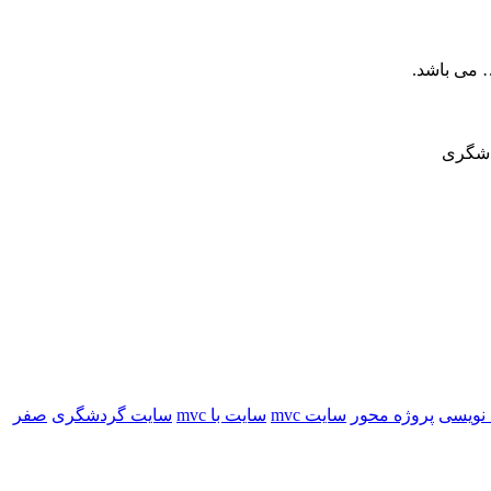
دشگری
 نویسی
پروژه محور
سایت mvc
سایت با mvc
سایت گردشگری
صفر