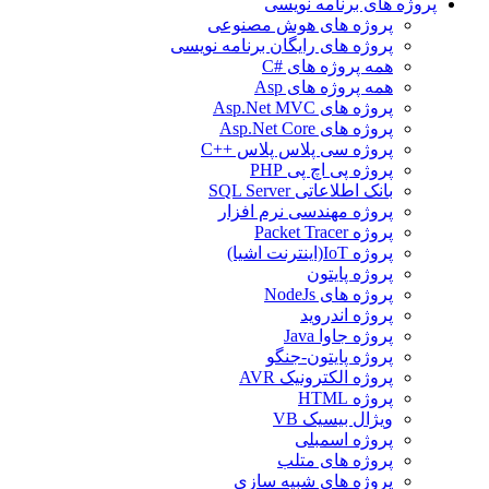
پروژه های برنامه نویسی
پروژه های هوش مصنوعی
پروژه های رایگان برنامه نویسی
همه پروژه های #C
همه پروژه های Asp
پروژه های Asp.Net MVC
پروژه های Asp.Net Core
پروژه سی پلاس پلاس ++C
پروژه پی اچ پی PHP
بانک اطلاعاتی SQL Server
پروژه مهندسی نرم افزار
پروژه Packet Tracer
پروژه IoT(اینترنت اشیا)
پروژه پایتون
پروژه های NodeJs
پروژه اندروید
پروژه جاوا Java
پروژه پایتون-جنگو
پروژه الکترونیک AVR
پروژه HTML
ویژال بیسیک VB
پروژه اسمبلی
پروژه های متلب
پروژه های شبیه سازی