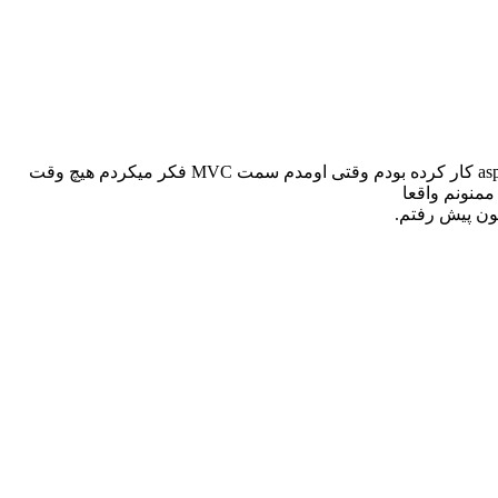
عالییییی بود استاد ، به نظرم یکی از بی حاشیه ترین آموزش هایی بود که دیدم ، خیلی خوب و ساده توضیح داده بودید.من asp.net webform کار کرده بودم وقتی اومدم سمت MVC فکر میکردم هیچ وقت
ممنونم واقعا