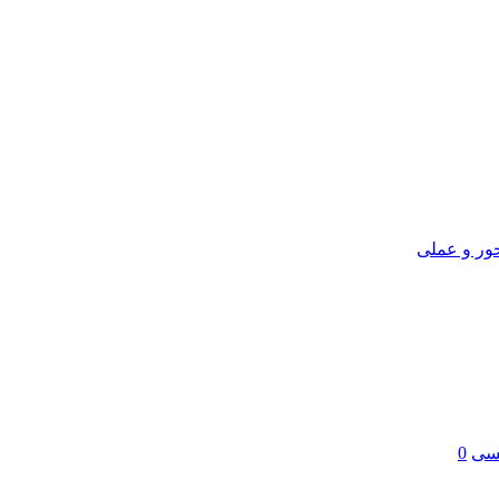
ور و عملی
یسی
0