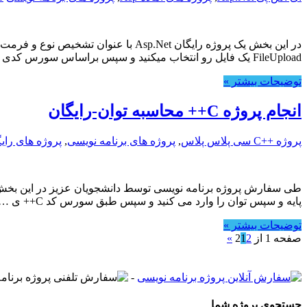
در این بخش یک پروژه رایگان Asp.Net 
FileUpload یک فایل رو انتخاب میکنید و سپس براساس سورس کدی که نوشته شده …
توضیحات بیشتر »
انجام پروژه C++ محاسبه توان-رایگان
پروژه ++C سی پلاس پلاس
,
پروژه های برنامه نویسی
,
پروژه های رای
پایه و سپس توان را وارد می کنید و سپس طبق سورس کد C++ ی …
توضیحات بیشتر »
صفحه 1 از 2
2
1
»
-
جستجوی پروژه شما