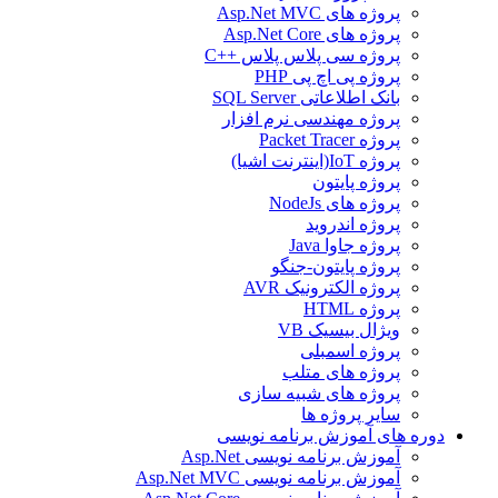
پروژه های Asp.Net MVC
پروژه های Asp.Net Core
پروژه سی پلاس پلاس ++C
پروژه پی اچ پی PHP
بانک اطلاعاتی SQL Server
پروژه مهندسی نرم افزار
پروژه Packet Tracer
پروژه IoT(اینترنت اشیا)
پروژه پایتون
پروژه های NodeJs
پروژه اندروید
پروژه جاوا Java
پروژه پایتون-جنگو
پروژه الکترونیک AVR
پروژه HTML
ویژال بیسیک VB
پروژه اسمبلی
پروژه های متلب
پروژه های شبیه سازی
سایر پروژه ها
دوره های آموزش برنامه نویسی
آموزش برنامه نویسی Asp.Net
آموزش برنامه نویسی Asp.Net MVC