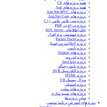
همه پروژه های #C
همه پروژه های Asp
پروژه های Asp.Net MVC
پروژه های Asp.Net Core
پروژه سی پلاس پلاس ++C
پروژه پی اچ پی PHP
بانک اطلاعاتی SQL Server
پروژه مهندسی نرم افزار
پروژه Packet Tracer
پروژه IoT(اینترنت اشیا)
پروژه پایتون
پروژه های NodeJs
پروژه اندروید
پروژه جاوا Java
پروژه پایتون-جنگو
پروژه الکترونیک AVR
پروژه HTML
ویژال بیسیک VB
پروژه اسمبلی
پروژه های متلب
پروژه های شبیه سازی
سایر پروژه ها
دوره های آموزش برنامه نویسی