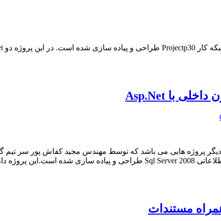
 با Asp.Net
پروژه به زبان برنامه نویسی سی شارپ ، تکنولوژی Asp.Net و بانک اطلاعاتی  2008