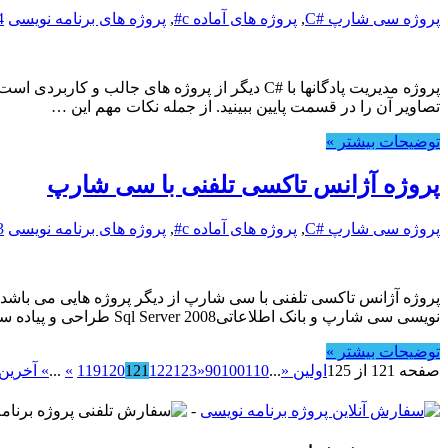
پروژه سی شارپ #C
,
پروژه های آماده c#
,
پروژه های برنامه نویسی
4
تصاویر آن را در قسمت پایین ببینید. از جمله نکات مهم این …
توضیحات بیشتر »
پروژه آژانس تاکسی تلفنی با سی شارپ
پروژه سی شارپ #C
,
پروژه های آماده c#
,
پروژه های برنامه نویسی
3
نویسی سی شارپ و بانک اطلاعاتیSql Server 2008 طراحی و پیاده سازی شده است.این پروژه دارای امکانات کاملی می باشد که لیست این امکانات در قسمت پایین ذکر شده است.
توضیحات بیشتر »
صفحه 121 از 125
اولین «
...
110
100
90
«
123
122
121
120
119
»
...
» آخرین
-