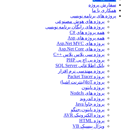
سفارش پروژه
همکاری با ما
پروژه های برنامه نویسی
پروژه های هوش مصنوعی
پروژه های رایگان برنامه نویسی
همه پروژه های #C
همه پروژه های Asp
پروژه های Asp.Net MVC
پروژه های Asp.Net Core
پروژه سی پلاس پلاس ++C
پروژه پی اچ پی PHP
بانک اطلاعاتی SQL Server
پروژه مهندسی نرم افزار
پروژه Packet Tracer
پروژه IoT(اینترنت اشیا)
پروژه پایتون
پروژه های NodeJs
پروژه اندروید
پروژه جاوا Java
پروژه پایتون-جنگو
پروژه الکترونیک AVR
پروژه HTML
ویژال بیسیک VB