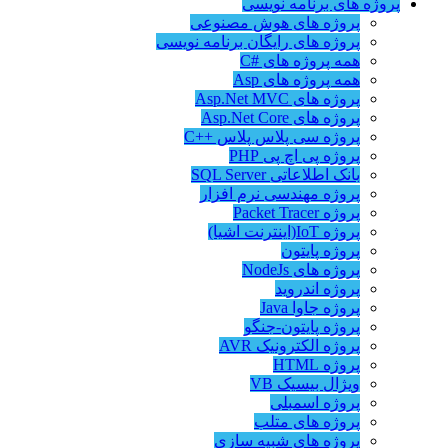
پروژه های برنامه نویسی
پروژه های هوش مصنوعی
پروژه های رایگان برنامه نویسی
همه پروژه های #C
همه پروژه های Asp
پروژه های Asp.Net MVC
پروژه های Asp.Net Core
پروژه سی پلاس پلاس ++C
پروژه پی اچ پی PHP
بانک اطلاعاتی SQL Server
پروژه مهندسی نرم افزار
پروژه Packet Tracer
پروژه IoT(اینترنت اشیا)
پروژه پایتون
پروژه های NodeJs
پروژه اندروید
پروژه جاوا Java
پروژه پایتون-جنگو
پروژه الکترونیک AVR
پروژه HTML
ویژال بیسیک VB
پروژه اسمبلی
پروژه های متلب
پروژه های شبیه سازی