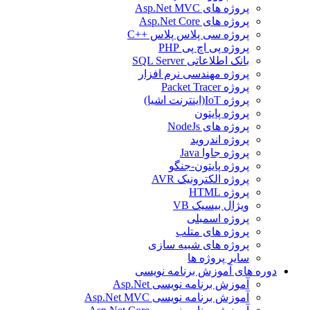
پروژه های Asp.Net MVC
پروژه های Asp.Net Core
پروژه سی پلاس پلاس ++C
پروژه پی اچ پی PHP
بانک اطلاعاتی SQL Server
پروژه مهندسی نرم افزار
پروژه Packet Tracer
پروژه IoT(اینترنت اشیا)
پروژه پایتون
پروژه های NodeJs
پروژه اندروید
پروژه جاوا Java
پروژه پایتون-جنگو
پروژه الکترونیک AVR
پروژه HTML
ویژال بیسیک VB
پروژه اسمبلی
پروژه های متلب
پروژه های شبیه سازی
سایر پروژه ها
دوره های آموزش برنامه نویسی
آموزش برنامه نویسی Asp.Net
آموزش برنامه نویسی Asp.Net MVC