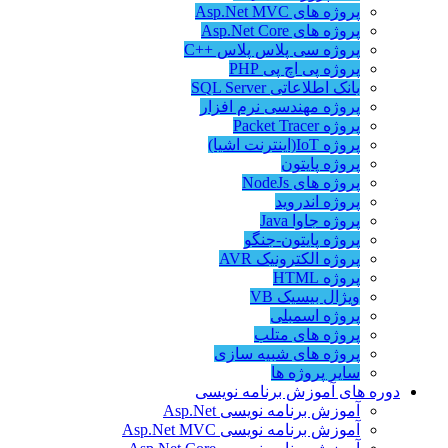
پروژه های Asp.Net MVC
پروژه های Asp.Net Core
پروژه سی پلاس پلاس ++C
پروژه پی اچ پی PHP
بانک اطلاعاتی SQL Server
پروژه مهندسی نرم افزار
پروژه Packet Tracer
پروژه IoT(اینترنت اشیا)
پروژه پایتون
پروژه های NodeJs
پروژه اندروید
پروژه جاوا Java
پروژه پایتون-جنگو
پروژه الکترونیک AVR
پروژه HTML
ویژال بیسیک VB
پروژه اسمبلی
پروژه های متلب
پروژه های شبیه سازی
سایر پروژه ها
دوره های آموزش برنامه نویسی
آموزش برنامه نویسی Asp.Net
آموزش برنامه نویسی Asp.Net MVC