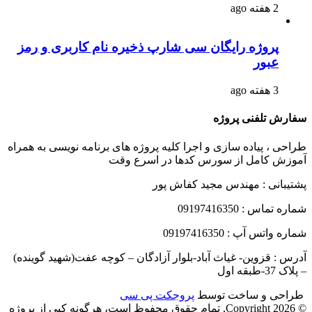
2 هفته ago
پروژه رایگان سی شارپ ذخیره نام کاربری و رمز
عبور
3 هفته ago
سفارش تلفنی پروژه
طراحی ، پیاده سازی و اجرا کلیه پروژه های برنامه نویسی به همراه
آموزش کامل از سورس کدها در اسرع وقت
پشتیبانی : مهندس مجید کفاش پور
شماره تماس : 09197416350
شماره واتس آپ : 09197416350
آدرس : قزوین- غیاث آباد-بلوار آزادگان – کوچه عفت(شهید گوینده)
– پلاک 37-طبقه اول
طراحی و ساخت توسط
پروجکت پی سی
© Copyright 2026, تمام حقوق محفوظ است، هرگونه کپی از پروژه