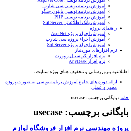
آموزش برنامه نویسی Asp.Net Core
آموزش برنامه نویسی سی شارپ
آموزش برنامه نویسی پایتون جنگو
آموزش برنامه نویسی PHP
آموزش بانک اطلاعاتی Sql Server
راهنمای پروژه
آموزش اجراء پروژه Asp.Net
آموزش اجراء پروژه سی شارپ
آموزش اجراء پروژه Sql Server
نرم افزارهای موردنیاز
نرم افزار کریستال ریپورت
نرم افزار AnyDesk
اطـلاعیه بـروزرسانی و تـخفیف هـای ویژه سـایت :
ارائه دوره های جامع آموزش برنامه نویسی به صورت پروژه
محور و عملی
خانه
/
بایگانی برچسب: usecase
بایگانی برچسب:
usecase
پروژه مهندسی نرم افزار فروشگاه لوازم