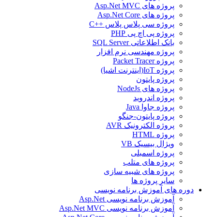
پروژه های Asp.Net MVC
پروژه های Asp.Net Core
پروژه سی پلاس پلاس ++C
پروژه پی اچ پی PHP
بانک اطلاعاتی SQL Server
پروژه مهندسی نرم افزار
پروژه Packet Tracer
پروژه IoT(اینترنت اشیا)
پروژه پایتون
پروژه های NodeJs
پروژه اندروید
پروژه جاوا Java
پروژه پایتون-جنگو
پروژه الکترونیک AVR
پروژه HTML
ویژال بیسیک VB
پروژه اسمبلی
پروژه های متلب
پروژه های شبیه سازی
سایر پروژه ها
دوره های آموزش برنامه نویسی
آموزش برنامه نویسی Asp.Net
آموزش برنامه نویسی Asp.Net MVC