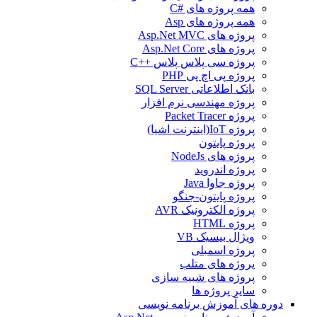
همه پروژه های #C
همه پروژه های Asp
پروژه های Asp.Net MVC
پروژه های Asp.Net Core
پروژه سی پلاس پلاس ++C
پروژه پی اچ پی PHP
بانک اطلاعاتی SQL Server
پروژه مهندسی نرم افزار
پروژه Packet Tracer
پروژه IoT(اینترنت اشیا)
پروژه پایتون
پروژه های NodeJs
پروژه اندروید
پروژه جاوا Java
پروژه پایتون-جنگو
پروژه الکترونیک AVR
پروژه HTML
ویژال بیسیک VB
پروژه اسمبلی
پروژه های متلب
پروژه های شبیه سازی
سایر پروژه ها
دوره های آموزش برنامه نویسی