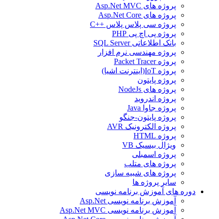
پروژه های Asp.Net MVC
پروژه های Asp.Net Core
پروژه سی پلاس پلاس ++C
پروژه پی اچ پی PHP
بانک اطلاعاتی SQL Server
پروژه مهندسی نرم افزار
پروژه Packet Tracer
پروژه IoT(اینترنت اشیا)
پروژه پایتون
پروژه های NodeJs
پروژه اندروید
پروژه جاوا Java
پروژه پایتون-جنگو
پروژه الکترونیک AVR
پروژه HTML
ویژال بیسیک VB
پروژه اسمبلی
پروژه های متلب
پروژه های شبیه سازی
سایر پروژه ها
دوره های آموزش برنامه نویسی
آموزش برنامه نویسی Asp.Net
آموزش برنامه نویسی Asp.Net MVC