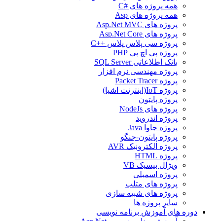
همه پروژه های #C
همه پروژه های Asp
پروژه های Asp.Net MVC
پروژه های Asp.Net Core
پروژه سی پلاس پلاس ++C
پروژه پی اچ پی PHP
بانک اطلاعاتی SQL Server
پروژه مهندسی نرم افزار
پروژه Packet Tracer
پروژه IoT(اینترنت اشیا)
پروژه پایتون
پروژه های NodeJs
پروژه اندروید
پروژه جاوا Java
پروژه پایتون-جنگو
پروژه الکترونیک AVR
پروژه HTML
ویژال بیسیک VB
پروژه اسمبلی
پروژه های متلب
پروژه های شبیه سازی
سایر پروژه ها
دوره های آموزش برنامه نویسی