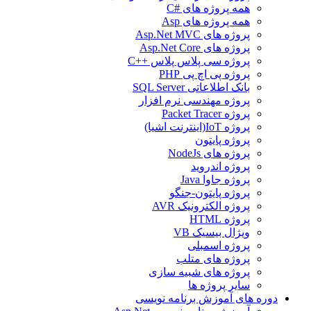
همه پروژه های #C
همه پروژه های Asp
پروژه های Asp.Net MVC
پروژه های Asp.Net Core
پروژه سی پلاس پلاس ++C
پروژه پی اچ پی PHP
بانک اطلاعاتی SQL Server
پروژه مهندسی نرم افزار
پروژه Packet Tracer
پروژه IoT(اینترنت اشیا)
پروژه پایتون
پروژه های NodeJs
پروژه اندروید
پروژه جاوا Java
پروژه پایتون-جنگو
پروژه الکترونیک AVR
پروژه HTML
ویژال بیسیک VB
پروژه اسمبلی
پروژه های متلب
پروژه های شبیه سازی
سایر پروژه ها
دوره های آموزش برنامه نویسی