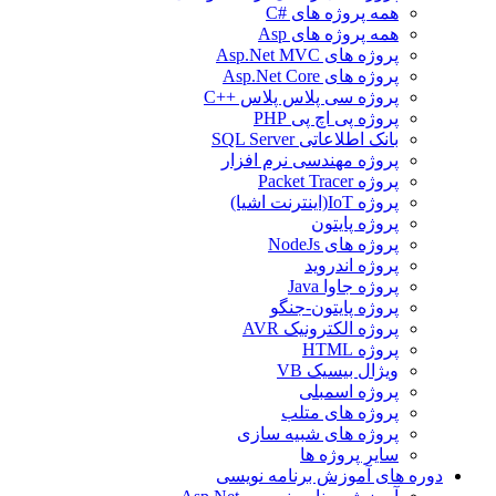
همه پروژه های #C
همه پروژه های Asp
پروژه های Asp.Net MVC
پروژه های Asp.Net Core
پروژه سی پلاس پلاس ++C
پروژه پی اچ پی PHP
بانک اطلاعاتی SQL Server
پروژه مهندسی نرم افزار
پروژه Packet Tracer
پروژه IoT(اینترنت اشیا)
پروژه پایتون
پروژه های NodeJs
پروژه اندروید
پروژه جاوا Java
پروژه پایتون-جنگو
پروژه الکترونیک AVR
پروژه HTML
ویژال بیسیک VB
پروژه اسمبلی
پروژه های متلب
پروژه های شبیه سازی
سایر پروژه ها
دوره های آموزش برنامه نویسی