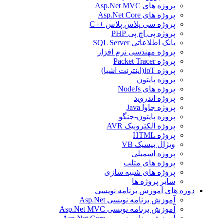
پروژه های Asp.Net MVC
پروژه های Asp.Net Core
پروژه سی پلاس پلاس ++C
پروژه پی اچ پی PHP
بانک اطلاعاتی SQL Server
پروژه مهندسی نرم افزار
پروژه Packet Tracer
پروژه IoT(اینترنت اشیا)
پروژه پایتون
پروژه های NodeJs
پروژه اندروید
پروژه جاوا Java
پروژه پایتون-جنگو
پروژه الکترونیک AVR
پروژه HTML
ویژال بیسیک VB
پروژه اسمبلی
پروژه های متلب
پروژه های شبیه سازی
سایر پروژه ها
دوره های آموزش برنامه نویسی
آموزش برنامه نویسی Asp.Net
آموزش برنامه نویسی Asp.Net MVC