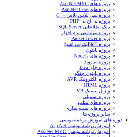
پروژه های Asp.Net MVC
پروژه های Asp.Net Core
پروژه سی پلاس پلاس ++C
پروژه پی اچ پی PHP
بانک اطلاعاتی SQL Server
پروژه مهندسی نرم افزار
پروژه Packet Tracer
پروژه IoT(اینترنت اشیا)
پروژه پایتون
پروژه های NodeJs
پروژه اندروید
پروژه جاوا Java
پروژه پایتون-جنگو
پروژه الکترونیک AVR
پروژه HTML
ویژال بیسیک VB
پروژه اسمبلی
پروژه های متلب
پروژه های شبیه سازی
سایر پروژه ها
دوره های آموزش برنامه نویسی
آموزش برنامه نویسی Asp.Net
آموزش برنامه نویسی Asp.Net MVC