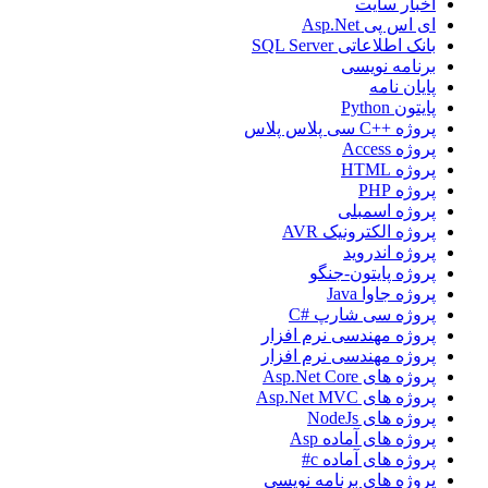
اخبار سایت
ای اس پی Asp.Net
بانک اطلاعاتی SQL Server
برنامه نویسی
پایان نامه
پایتون Python
پروژه ++C سی پلاس پلاس
پروژه Access
پروژه HTML
پروژه PHP
پروژه اسمبلی
پروژه الکترونیک AVR
پروژه اندروید
پروژه پایتون-جنگو
پروژه جاوا Java
پروژه سی شارپ #C
پروژه مهندسی نرم افزار
پروژه مهندسی نرم افزار
پروژه های Asp.Net Core
پروژه های Asp.Net MVC
پروژه های NodeJs
پروژه های آماده Asp
پروژه های آماده c#
پروژه های برنامه نویسی