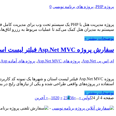
پروژه PHP
,
پروژه های برنامه نویسی
0
سیستم به مدیران هتل کمک می‌کند تا عملیات مربوط به رزرو اتاق‌ها، 
توضیحات بیشتر »
سفارش پروژه Asp.Net MVC فیلتر لیست استان و شهرها
ای اس پی Asp.Net
,
پروژه های Asp.Net MVC
,
پروژه های آماده Asp
,
پروژه Asp.Net MVC فیلتر لیست استان و شهرها یک نم
استفاده در پروژه‌های واقعی طراحی شده و یکی از نیازهای رایج در 
توضیحات بیشتر »
صفحه 4 از 24
اولین «
...
«
6
5
4
3
2
»
20
10
...
» آخرین
-