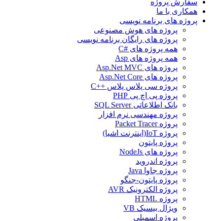
سفارش پروژه
همکاری با ما
پروژه های برنامه نویسی
پروژه های هوش مصنوعی
پروژه های رایگان برنامه نویسی
همه پروژه های #C
همه پروژه های Asp
پروژه های Asp.Net MVC
پروژه های Asp.Net Core
پروژه سی پلاس پلاس ++C
پروژه پی اچ پی PHP
بانک اطلاعاتی SQL Server
پروژه مهندسی نرم افزار
پروژه Packet Tracer
پروژه IoT(اینترنت اشیا)
پروژه پایتون
پروژه های NodeJs
پروژه اندروید
پروژه جاوا Java
پروژه پایتون-جنگو
پروژه الکترونیک AVR
پروژه HTML
ویژال بیسیک VB
پروژه اسمبلی