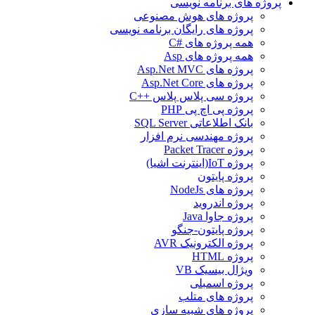
پروژه های برنامه نویسی
پروژه های هوش مصنوعی
پروژه های رایگان برنامه نویسی
همه پروژه های #C
همه پروژه های Asp
پروژه های Asp.Net MVC
پروژه های Asp.Net Core
پروژه سی پلاس پلاس ++C
پروژه پی اچ پی PHP
بانک اطلاعاتی SQL Server
پروژه مهندسی نرم افزار
پروژه Packet Tracer
پروژه IoT(اینترنت اشیا)
پروژه پایتون
پروژه های NodeJs
پروژه اندروید
پروژه جاوا Java
پروژه پایتون-جنگو
پروژه الکترونیک AVR
پروژه HTML
ویژال بیسیک VB
پروژه اسمبلی
پروژه های متلب
پروژه های شبیه سازی