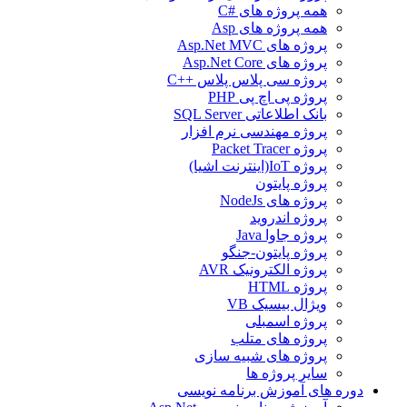
همه پروژه های #C
همه پروژه های Asp
پروژه های Asp.Net MVC
پروژه های Asp.Net Core
پروژه سی پلاس پلاس ++C
پروژه پی اچ پی PHP
بانک اطلاعاتی SQL Server
پروژه مهندسی نرم افزار
پروژه Packet Tracer
پروژه IoT(اینترنت اشیا)
پروژه پایتون
پروژه های NodeJs
پروژه اندروید
پروژه جاوا Java
پروژه پایتون-جنگو
پروژه الکترونیک AVR
پروژه HTML
ویژال بیسیک VB
پروژه اسمبلی
پروژه های متلب
پروژه های شبیه سازی
سایر پروژه ها
دوره های آموزش برنامه نویسی