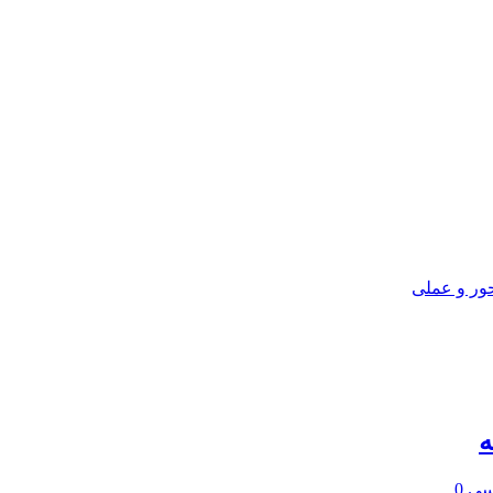
ور و عملی
ه
یسی
0