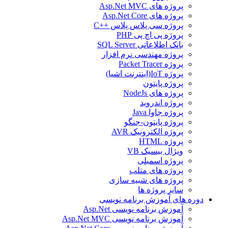
پروژه های Asp.Net MVC
پروژه های Asp.Net Core
پروژه سی پلاس پلاس ++C
پروژه پی اچ پی PHP
بانک اطلاعاتی SQL Server
پروژه مهندسی نرم افزار
پروژه Packet Tracer
پروژه IoT(اینترنت اشیا)
پروژه پایتون
پروژه های NodeJs
پروژه اندروید
پروژه جاوا Java
پروژه پایتون-جنگو
پروژه الکترونیک AVR
پروژه HTML
ویژال بیسیک VB
پروژه اسمبلی
پروژه های متلب
پروژه های شبیه سازی
سایر پروژه ها
دوره های آموزش برنامه نویسی
آموزش برنامه نویسی Asp.Net
آموزش برنامه نویسی Asp.Net MVC