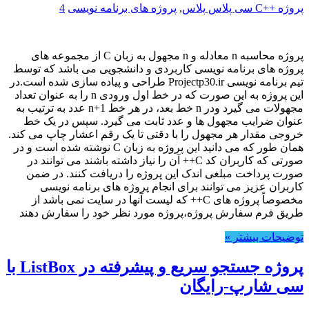
پروژه ++C سی پلاس پلاس
,
پروژه های برنامه نویسی
4
پروژه محاسبه n معادله و n مجهول به زبان C از مجموعه های
پروژه های برنامه نویسی کاربردی و دانشجویی می باشد که توسط
تیم برنامه نویسی Projectp30.ir طراحی و پیاده سازی شده است.در
این پروژه به این صورت که در خط اول ورودی n را به عنوان تعداد
مجهولات می گیرد ودر n خط بعد، در هر خط n+1 عدد به ترتیب به
عنوان ضرایب مجهول ها و عدد ثابت می گیرد. سپس در یک خط
خروجی مقدار هر مجهول را با دقتی تا یک رقم اعشار چاپ می کند.
همان طور که می دانید این پروژه به زبان C نوشته شده است و در
صورتی که کاربران کد C++ آن را نیاز داشته باشند می توانند در
صورت پرداخت مبلغی اندک این پروژه را دریافت کنند. در ضمن
کاربران عزیز می توانند برای انجام پروژه های برنامه نویسی
مخصوصاً پروژه های C++ که لیست آنها در سایت نمی باشد از
طریق فرم سفارش پروژه،پروژه مورد نظر خود را سفارش دهند
توضیحات بیشتر »
پروژه جستجو سریع و پیشرفته در ListBox با
سی شارپ-رایگان