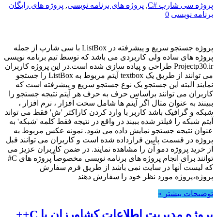
پروژه سی شارپ #C
,
پروژه های برنامه نویسی
,
پروژه های رایگان
برنامه نویسی
0
پروژه جستجو سریع و پیشرفته در ListBox با سی شارپ از جمله
پروژه های ساده ولی کاربردی می باشد که توسط تیم برنامه نویسی
Projectp30.ir طراحی و پیاده سازی شده است.در این پروژه کاربران
می توانند از طریق یک textbox آیتم مربوط به ListBox را جستجو
نمایند البته این جستجو یک نوع جستجو سریع و پیشرفته است که
کاربران می توانند براساس حرف به حرف هر آیتم نتیجه جستجو را
ببینند به عنوان مثال اگر آیتم ها شامل سخت افزار ، نرم افزار ،
شبکه و گرافیک باشد کاربر با وارد کردن کاراکتر 'ش' فقط می تواند
آیتم شبکه را فیلتر شده ببیند در واقع در نتیجه فقط کلمه 'شبکه' به
عنوان نتیجه جستجو نمایش داده می شود. نمونه عکس مربوط به
پروژه در قسمت پایین قرارداده شده است و کاربران می توانند قبل
از خرید پروژه دمو آن را مشاهده نمایند. در ضمن کاربران عزیز می
توانند برای انجام پروژه های برنامه نویسی مخصوصاً پروژه های C#
که لیست آنها در سایت نمی باشد از طریق فرم سفارش
پروژه،پروژه مورد نظر خود را سفارش دهند
توضیحات بیشتر »
پروژه مدیریت اطلاعات کشاورزان با C++