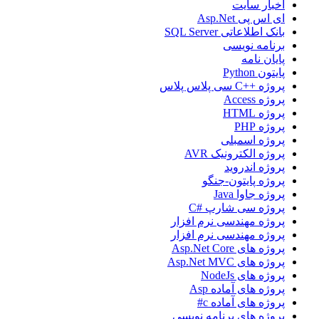
اخبار سایت
ای اس پی Asp.Net
بانک اطلاعاتی SQL Server
برنامه نویسی
پایان نامه
پایتون Python
پروژه ++C سی پلاس پلاس
پروژه Access
پروژه HTML
پروژه PHP
پروژه اسمبلی
پروژه الکترونیک AVR
پروژه اندروید
پروژه پایتون-جنگو
پروژه جاوا Java
پروژه سی شارپ #C
پروژه مهندسی نرم افزار
پروژه مهندسی نرم افزار
پروژه های Asp.Net Core
پروژه های Asp.Net MVC
پروژه های NodeJs
پروژه های آماده Asp
پروژه های آماده c#
پروژه های برنامه نویسی