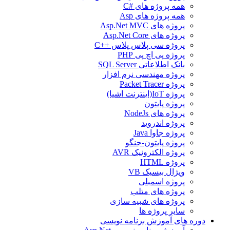
همه پروژه های #C
همه پروژه های Asp
پروژه های Asp.Net MVC
پروژه های Asp.Net Core
پروژه سی پلاس پلاس ++C
پروژه پی اچ پی PHP
بانک اطلاعاتی SQL Server
پروژه مهندسی نرم افزار
پروژه Packet Tracer
پروژه IoT(اینترنت اشیا)
پروژه پایتون
پروژه های NodeJs
پروژه اندروید
پروژه جاوا Java
پروژه پایتون-جنگو
پروژه الکترونیک AVR
پروژه HTML
ویژال بیسیک VB
پروژه اسمبلی
پروژه های متلب
پروژه های شبیه سازی
سایر پروژه ها
دوره های آموزش برنامه نویسی