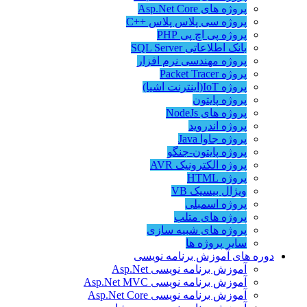
پروژه های Asp.Net Core
پروژه سی پلاس پلاس ++C
پروژه پی اچ پی PHP
بانک اطلاعاتی SQL Server
پروژه مهندسی نرم افزار
پروژه Packet Tracer
پروژه IoT(اینترنت اشیا)
پروژه پایتون
پروژه های NodeJs
پروژه اندروید
پروژه جاوا Java
پروژه پایتون-جنگو
پروژه الکترونیک AVR
پروژه HTML
ویژال بیسیک VB
پروژه اسمبلی
پروژه های متلب
پروژه های شبیه سازی
سایر پروژه ها
دوره های آموزش برنامه نویسی
آموزش برنامه نویسی Asp.Net
آموزش برنامه نویسی Asp.Net MVC
آموزش برنامه نویسی Asp.Net Core