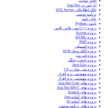
اخبار سایت
ای اس پی Asp.Net
بانک اطلاعاتی SQL Server
برنامه نویسی
پایان نامه
پایتون Python
پروژه ++C سی پلاس پلاس
پروژه Access
پروژه HTML
پروژه PHP
پروژه اسمبلی
پروژه الکترونیک AVR
پروژه اندروید
پروژه پایتون-جنگو
پروژه جاوا Java
پروژه سی شارپ #C
پروژه مهندسی نرم افزار
پروژه مهندسی نرم افزار
پروژه های Asp.Net Core
پروژه های Asp.Net MVC
پروژه های NodeJs
پروژه های آماده Asp
پروژه های آماده c#
پروژه های برنامه نویسی