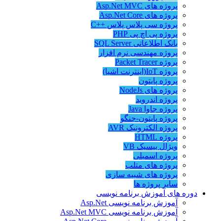
پروژه های Asp.Net MVC
پروژه های Asp.Net Core
پروژه سی پلاس پلاس ++C
پروژه پی اچ پی PHP
بانک اطلاعاتی SQL Server
پروژه مهندسی نرم افزار
پروژه Packet Tracer
پروژه IoT(اینترنت اشیا)
پروژه پایتون
پروژه های NodeJs
پروژه اندروید
پروژه جاوا Java
پروژه پایتون-جنگو
پروژه الکترونیک AVR
پروژه HTML
ویژال بیسیک VB
پروژه اسمبلی
پروژه های متلب
پروژه های شبیه سازی
سایر پروژه ها
دوره های آموزش برنامه نویسی
آموزش برنامه نویسی Asp.Net
آموزش برنامه نویسی Asp.Net MVC