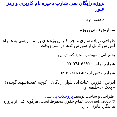
پروژه رایگان سی شارپ ذخیره نام کاربری و رمز
عبور
3 هفته ago
فارش تلفنی پروژه
راحی ، پیاده سازی و اجرا کلیه پروژه های برنامه نویسی به همراه
موزش کامل از سورس کدها در اسرع وقت
شتیبانی : مهندس مجید کفاش پور
ماره تماس : 09197416350
ماره واتس آپ : 09197416350
درس : قزوین- غیاث آباد-بلوار آزادگان – کوچه عفت(شهید گوینده)
 پلاک 37-طبقه اول
راحی و ساخت توسط
پروجکت پی سی
© Copyright 2026, تمام حقوق محفوظ است، هرگونه کپی از پروژه
ا پیگرد قانونی دارد.