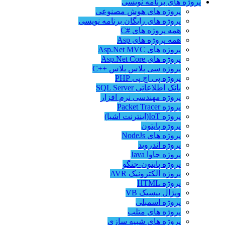
پروژه های برنامه نویسی
پروژه های هوش مصنوعی
پروژه های رایگان برنامه نویسی
همه پروژه های #C
همه پروژه های Asp
پروژه های Asp.Net MVC
پروژه های Asp.Net Core
پروژه سی پلاس پلاس ++C
پروژه پی اچ پی PHP
بانک اطلاعاتی SQL Server
پروژه مهندسی نرم افزار
پروژه Packet Tracer
پروژه IoT(اینترنت اشیا)
پروژه پایتون
پروژه های NodeJs
پروژه اندروید
پروژه جاوا Java
پروژه پایتون-جنگو
پروژه الکترونیک AVR
پروژه HTML
ویژال بیسیک VB
پروژه اسمبلی
پروژه های متلب
پروژه های شبیه سازی