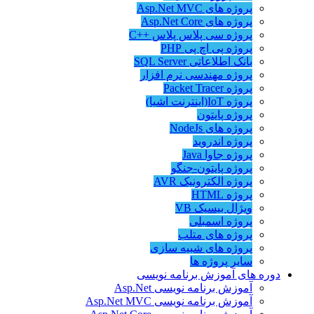
پروژه های Asp.Net MVC
پروژه های Asp.Net Core
پروژه سی پلاس پلاس ++C
پروژه پی اچ پی PHP
بانک اطلاعاتی SQL Server
پروژه مهندسی نرم افزار
پروژه Packet Tracer
پروژه IoT(اینترنت اشیا)
پروژه پایتون
پروژه های NodeJs
پروژه اندروید
پروژه جاوا Java
پروژه پایتون-جنگو
پروژه الکترونیک AVR
پروژه HTML
ویژال بیسیک VB
پروژه اسمبلی
پروژه های متلب
پروژه های شبیه سازی
سایر پروژه ها
دوره های آموزش برنامه نویسی
آموزش برنامه نویسی Asp.Net
آموزش برنامه نویسی Asp.Net MVC