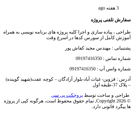
3 هفته ago
فارش تلفنی پروژه
راحی ، پیاده سازی و اجرا کلیه پروژه های برنامه نویسی به همراه
موزش کامل از سورس کدها در اسرع وقت
شتیبانی : مهندس مجید کفاش پور
ماره تماس : 09197416350
ماره واتس آپ : 09197416350
درس : قزوین- غیاث آباد-بلوار آزادگان – کوچه عفت(شهید گوینده)
 پلاک 37-طبقه اول
راحی و ساخت توسط
پروجکت پی سی
© Copyright 2026, تمام حقوق محفوظ است، هرگونه کپی از پروژه
ا پیگرد قانونی دارد.