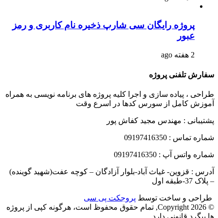
پروژه رایگان سی شارپ ذخیره نام کاربری و رمز
عبور
2 هفته ago
سفارش تلفنی پروژه
طراحی ، پیاده سازی و اجرا کلیه پروژه های برنامه نویسی به همراه
آموزش کامل از سورس کدها در اسرع وقت
پشتیبانی : مهندس مجید کفاش پور
شماره تماس : 09197416350
شماره واتس آپ : 09197416350
آدرس : قزوین- غیاث آباد-بلوار آزادگان – کوچه عفت(شهید گوینده)
– پلاک 37-طبقه اول
طراحی و ساخت توسط
پروجکت پی سی
© Copyright 2026, تمام حقوق محفوظ است، هرگونه کپی از پروژه
ها پیگرد قانونی دارد.