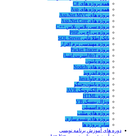
همه پروژه های #C
همه پروژه های Asp
پروژه های Asp.Net MVC
پروژه های Asp.Net Core
پروژه سی پلاس پلاس ++C
پروژه پی اچ پی PHP
بانک اطلاعاتی SQL Server
پروژه مهندسی نرم افزار
پروژه Packet Tracer
پروژه IoT(اینترنت اشیا)
پروژه پایتون
پروژه های NodeJs
پروژه اندروید
پروژه جاوا Java
پروژه پایتون-جنگو
پروژه الکترونیک AVR
پروژه HTML
ویژال بیسیک VB
پروژه اسمبلی
پروژه های متلب
پروژه های شبیه سازی
سایر پروژه ها
دوره های آموزش برنامه نویسی