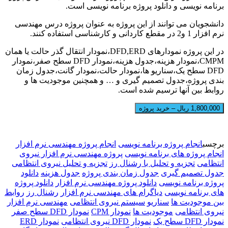
برنامه نویسی و دانلود پروژه برنامه نویسی است.
دانشجویان می توانند از این پروژه به عنوان پروژه درس مهندسی
نرم افزار 1 و2 در مقطع کاردانی و کارشناسی استفاده کنند.
در این پروژه نمودارهای DFD,ERD،نمودار انتقال گذر حالت یا همان
CMPM،نمودار هزینه،جدول هزینه،نمودار DFD سطح صفر،نمودار
DFD سطح یک،سناریو ها،نمودار حالت،نمودار گانت،جدول زمان
بندی پروژه،جدول تصمیم گیری و … و همچنین موجودیت ها و
روابط بین آنها ترسیم شده است.
1,800,000 ریال – خرید پروژه
برچسب
انجام پروژه برنامه نویسی
انجام پروژه مهندسی نرم افزار
انجام پروژه های برنامه نویسی
پروژه مهندسی نرم افزار نیروی
انتظامی
تجزیه و تحلیل با رشنال رز
تجزیه و تحلیل نیروی انتظامی
جدول تصمیم گیری
جدول زمان بندی پروژه
جدول هزینه
دانلود
پروژه برنامه نویسی
دانلود پروژه مهندسی نرم افزار
دانلود پروژه
های برنامه نویسی
دیاگرام های مهندسی نرم افزار
رشنال رز
روابط
بین موجودیت ها
سناریو
سیستم نیروی انتظامی
مهندسی نرم افزار
نیروی انتظامی
موجودیت ها
نمودار CPM
نمودار DFD سطح صفر
نمودار DFD سطح یک
نمودار DFD نیروی انتظامی
نمودار ERD