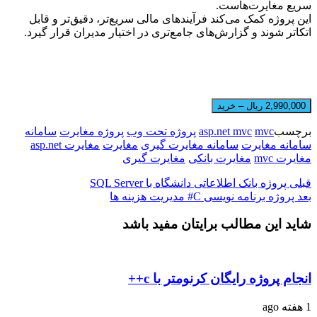
سریع مغایرت‌هاست.
این پروژه کمک می‌کند فرآیندهای مالی سریع‌تر، دقیق‌تر و قابل
اتکاتر شوند و گزارش‌های جامع‌تری در اختیار مدیران قرار گیرد.
2,990,000 ریال – خرید
برچسب
mvc
asp.net mvc
پروژه تحت وب
پروژه مغایرت
سامانه
سامانه مغایرت
سامانه مغایرت گیری
مغایرت
مغایرت asp.net
مغایرت mvc
مغایرت بانکی
مغایرت گیری
قبلی
پروژه بانک اطلاعاتی دانشگاه با SQL Server
بعد
پروژه برنامه نویسی C# مدیریت هزینه ها
شاید این مطالب برایتان مفید باشد
انجام پروژه رایگان کرنومتر با c++
1 هفته ago