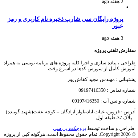
2 هفته ago
پروژه رایگان سی شارپ ذخیره نام کاربری و رمز
عبور
3 هفته ago
سفارش تلفنی پروژه
طراحی ، پیاده سازی و اجرا کلیه پروژه های برنامه نویسی به همراه
آموزش کامل از سورس کدها در اسرع وقت
پشتیبانی : مهندس مجید کفاش پور
شماره تماس : 09197416350
شماره واتس آپ : 09197416350
آدرس : قزوین- غیاث آباد-بلوار آزادگان – کوچه عفت(شهید گوینده)
– پلاک 37-طبقه اول
طراحی و ساخت توسط
پروجکت پی سی
© Copyright 2026, تمام حقوق محفوظ است، هرگونه کپی از پروژه