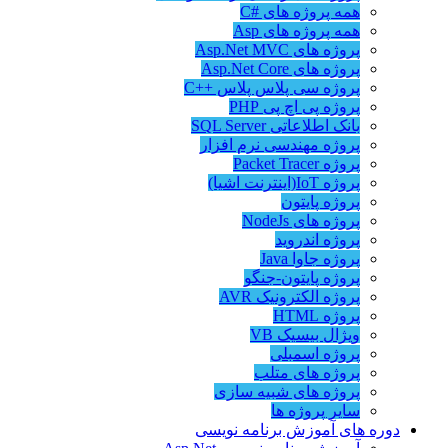
همه پروژه های #C
همه پروژه های Asp
پروژه های Asp.Net MVC
پروژه های Asp.Net Core
پروژه سی پلاس پلاس ++C
پروژه پی اچ پی PHP
بانک اطلاعاتی SQL Server
پروژه مهندسی نرم افزار
پروژه Packet Tracer
پروژه IoT(اینترنت اشیا)
پروژه پایتون
پروژه های NodeJs
پروژه اندروید
پروژه جاوا Java
پروژه پایتون-جنگو
پروژه الکترونیک AVR
پروژه HTML
ویژال بیسیک VB
پروژه اسمبلی
پروژه های متلب
پروژه های شبیه سازی
سایر پروژه ها
دوره های آموزش برنامه نویسی