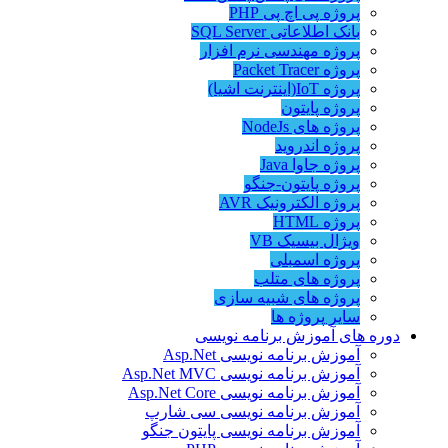
پروژه پی اچ پی PHP
بانک اطلاعاتی SQL Server
پروژه مهندسی نرم افزار
پروژه Packet Tracer
پروژه IoT(اینترنت اشیا)
پروژه پایتون
پروژه های NodeJs
پروژه اندروید
پروژه جاوا Java
پروژه پایتون-جنگو
پروژه الکترونیک AVR
پروژه HTML
ویژال بیسیک VB
پروژه اسمبلی
پروژه های متلب
پروژه های شبیه سازی
سایر پروژه ها
دوره های آموزش برنامه نویسی
آموزش برنامه نویسی Asp.Net
آموزش برنامه نویسی Asp.Net MVC
آموزش برنامه نویسی Asp.Net Core
آموزش برنامه نویسی سی شارپ
آموزش برنامه نویسی پایتون جنگو