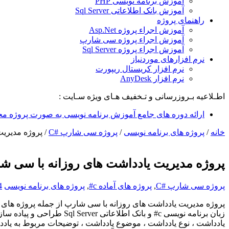
آموزش برنامه نویسی PHP
آموزش بانک اطلاعاتی Sql Server
راهنمای پروژه
آموزش اجراء پروژه Asp.Net
آموزش اجراء پروژه سی شارپ
آموزش اجراء پروژه Sql Server
نرم افزارهای موردنیاز
نرم افزار کریستال ریپورت
نرم افزار AnyDesk
اطـلاعیه بـروزرسانی و تـخفیف هـای ویژه سـایت :
ارائه دوره های جامع آموزش برنامه نویسی به صورت پروژه مح
خانه
/
پروژه های برنامه نویسی
/
پروژه سی شارپ #C
/
پروژه مديريت
پروژه مديريت يادداشت های روزانه با سی ش
پروژه سی شارپ #C
,
پروژه های آماده c#
,
پروژه های برنامه نویسی
4 دی
زبان برنامه نویسی c# و ب
یادداشت ، نوع یادداشت ، موضوع یادداشت ، توضیحات مربوط به یاددا