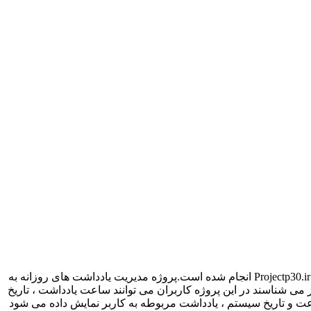
پروژه مدیریت یادداشت های روزانه با سی شارپ از جمله پروژه های پرطرفدار ، پرکاربرد و حرفه ای می باشد که توسط تیم برنامه نویسی Projectp30.ir انجام شده است.پروژه مدیریت یادداشت های روزانه به
وان پروژه یادآوری نیز می شناسند در این پروژه کاربران می توانند ساعت یادداشت ، تاریخ
عت و تاریخ سیستم ، یادداشت مربوطه به کاربر نمایش داده می شود