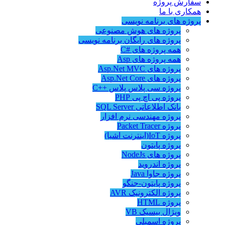
سفارش پروژه
همکاری با ما
پروژه های برنامه نویسی
پروژه های هوش مصنوعی
پروژه های رایگان برنامه نویسی
همه پروژه های #C
همه پروژه های Asp
پروژه های Asp.Net MVC
پروژه های Asp.Net Core
پروژه سی پلاس پلاس ++C
پروژه پی اچ پی PHP
بانک اطلاعاتی SQL Server
پروژه مهندسی نرم افزار
پروژه Packet Tracer
پروژه IoT(اینترنت اشیا)
پروژه پایتون
پروژه های NodeJs
پروژه اندروید
پروژه جاوا Java
پروژه پایتون-جنگو
پروژه الکترونیک AVR
پروژه HTML
ویژال بیسیک VB
پروژه اسمبلی