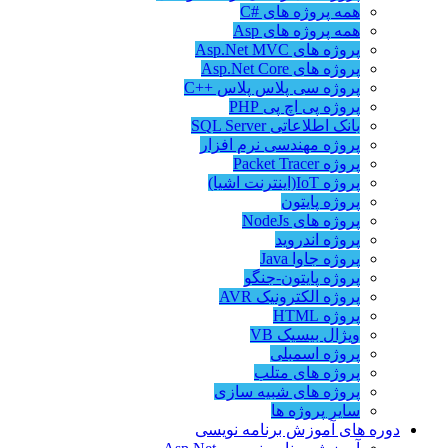
همه پروژه های #C
همه پروژه های Asp
پروژه های Asp.Net MVC
پروژه های Asp.Net Core
پروژه سی پلاس پلاس ++C
پروژه پی اچ پی PHP
بانک اطلاعاتی SQL Server
پروژه مهندسی نرم افزار
پروژه Packet Tracer
پروژه IoT(اینترنت اشیا)
پروژه پایتون
پروژه های NodeJs
پروژه اندروید
پروژه جاوا Java
پروژه پایتون-جنگو
پروژه الکترونیک AVR
پروژه HTML
ویژال بیسیک VB
پروژه اسمبلی
پروژه های متلب
پروژه های شبیه سازی
سایر پروژه ها
دوره های آموزش برنامه نویسی