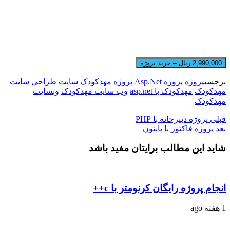
2,990,000 ریال – خرید پروژه
برچسب
پروژه
پروژه Asp.Net
پروژه مهدکودک
سایت
طراحی سایت
مهدکودک
مهدکودک با asp.net
وب سایت مهدکودک
وبسایت
مهدکودک
قبلی
پروژه دبیرخانه با PHP
بعد
پروژه فاکتور با پایتون
شاید این مطالب برایتان مفید باشد
انجام پروژه رایگان کرنومتر با c++
1 هفته ago