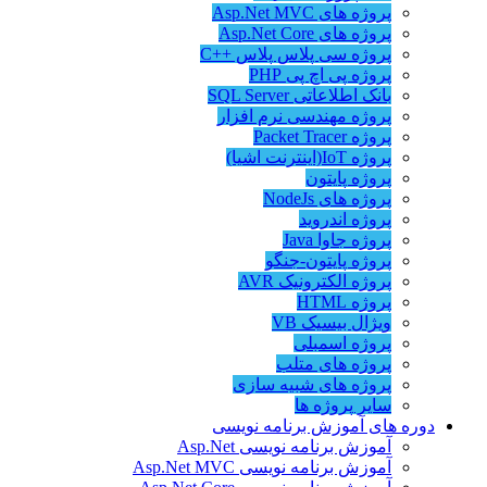
پروژه های Asp.Net MVC
پروژه های Asp.Net Core
پروژه سی پلاس پلاس ++C
پروژه پی اچ پی PHP
بانک اطلاعاتی SQL Server
پروژه مهندسی نرم افزار
پروژه Packet Tracer
پروژه IoT(اینترنت اشیا)
پروژه پایتون
پروژه های NodeJs
پروژه اندروید
پروژه جاوا Java
پروژه پایتون-جنگو
پروژه الکترونیک AVR
پروژه HTML
ویژال بیسیک VB
پروژه اسمبلی
پروژه های متلب
پروژه های شبیه سازی
سایر پروژه ها
دوره های آموزش برنامه نویسی
آموزش برنامه نویسی Asp.Net
آموزش برنامه نویسی Asp.Net MVC