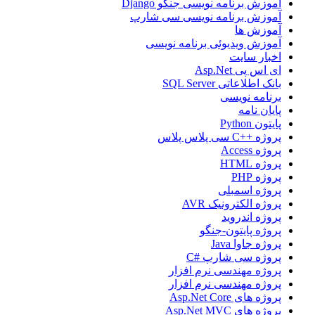
آموزش برنامه نویسی جنگو Django
آموزش برنامه نویسی سی شارپ
آموزش ها
آموزش ویدیوئی برنامه نویسی
اخبار سایت
ای اس پی Asp.Net
بانک اطلاعاتی SQL Server
برنامه نویسی
پایان نامه
پایتون Python
پروژه ++C سی پلاس پلاس
پروژه Access
پروژه HTML
پروژه PHP
پروژه اسمبلی
پروژه الکترونیک AVR
پروژه اندروید
پروژه پایتون-جنگو
پروژه جاوا Java
پروژه سی شارپ #C
پروژه مهندسی نرم افزار
پروژه مهندسی نرم افزار
پروژه های Asp.Net Core
پروژه های Asp.Net MVC