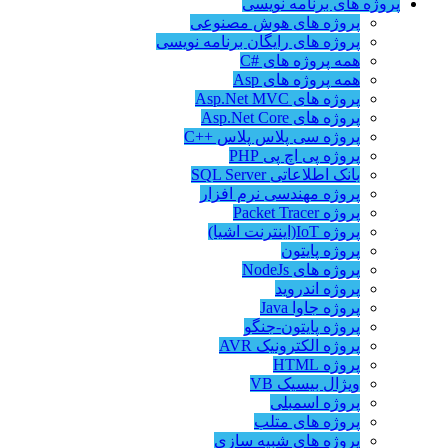
پروژه های برنامه نویسی
پروژه های هوش مصنوعی
پروژه های رایگان برنامه نویسی
همه پروژه های #C
همه پروژه های Asp
پروژه های Asp.Net MVC
پروژه های Asp.Net Core
پروژه سی پلاس پلاس ++C
پروژه پی اچ پی PHP
بانک اطلاعاتی SQL Server
پروژه مهندسی نرم افزار
پروژه Packet Tracer
پروژه IoT(اینترنت اشیا)
پروژه پایتون
پروژه های NodeJs
پروژه اندروید
پروژه جاوا Java
پروژه پایتون-جنگو
پروژه الکترونیک AVR
پروژه HTML
ویژال بیسیک VB
پروژه اسمبلی
پروژه های متلب
پروژه های شبیه سازی