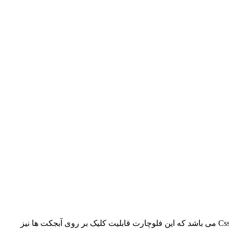
در این بخش یک پروژه تحت عنوان پروژه Html برای شما دوستان عزیز قرار داده شده است.موضوع این پروژه رسم یک فلوچارت با Html و Css می باشد که این فلوچارت قابلیت کلیک بر روی آبجکت ها نیز