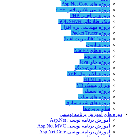
پروژه های Asp.Net Core
پروژه سی پلاس پلاس ++C
پروژه پی اچ پی PHP
بانک اطلاعاتی SQL Server
پروژه مهندسی نرم افزار
پروژه Packet Tracer
پروژه IoT(اینترنت اشیا)
پروژه پایتون
پروژه های NodeJs
پروژه اندروید
پروژه جاوا Java
پروژه پایتون-جنگو
پروژه الکترونیک AVR
پروژه HTML
ویژال بیسیک VB
پروژه اسمبلی
پروژه های متلب
پروژه های شبیه سازی
سایر پروژه ها
دوره های آموزش برنامه نویسی
آموزش برنامه نویسی Asp.Net
آموزش برنامه نویسی Asp.Net MVC
آموزش برنامه نویسی Asp.Net Core