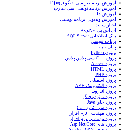
آموزش برنامه نویسی جنگو Django
آموزش برنامه نویسی سی شارپ
آموزش ها
آموزش ویدیوئی برنامه نویسی
اخبار سایت
ای اس پی Asp.Net
بانک اطلاعاتی SQL Server
برنامه نویسی
پایان نامه
پایتون Python
پروژه ++C سی پلاس پلاس
پروژه Access
پروژه HTML
پروژه PHP
پروژه اسمبلی
پروژه الکترونیک AVR
پروژه اندروید
پروژه پایتون-جنگو
پروژه جاوا Java
پروژه سی شارپ #C
پروژه مهندسی نرم افزار
پروژه مهندسی نرم افزار
پروژه های Asp.Net Core
پروژه های Asp.Net MVC