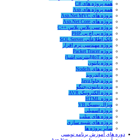
همه پروژه های #C
همه پروژه های Asp
پروژه های Asp.Net MVC
پروژه های Asp.Net Core
پروژه سی پلاس پلاس ++C
پروژه پی اچ پی PHP
بانک اطلاعاتی SQL Server
پروژه مهندسی نرم افزار
پروژه Packet Tracer
پروژه IoT(اینترنت اشیا)
پروژه پایتون
پروژه های NodeJs
پروژه اندروید
پروژه جاوا Java
پروژه پایتون-جنگو
پروژه الکترونیک AVR
پروژه HTML
ویژال بیسیک VB
پروژه اسمبلی
پروژه های متلب
پروژه های شبیه سازی
سایر پروژه ها
دوره های آموزش برنامه نویسی