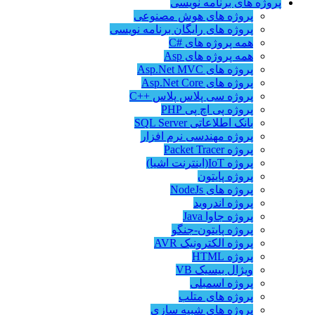
پروژه های برنامه نویسی
پروژه های هوش مصنوعی
پروژه های رایگان برنامه نویسی
همه پروژه های #C
همه پروژه های Asp
پروژه های Asp.Net MVC
پروژه های Asp.Net Core
پروژه سی پلاس پلاس ++C
پروژه پی اچ پی PHP
بانک اطلاعاتی SQL Server
پروژه مهندسی نرم افزار
پروژه Packet Tracer
پروژه IoT(اینترنت اشیا)
پروژه پایتون
پروژه های NodeJs
پروژه اندروید
پروژه جاوا Java
پروژه پایتون-جنگو
پروژه الکترونیک AVR
پروژه HTML
ویژال بیسیک VB
پروژه اسمبلی
پروژه های متلب
پروژه های شبیه سازی