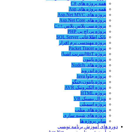
همه پروژه های #C
همه پروژه های Asp
پروژه های Asp.Net MVC
پروژه های Asp.Net Core
پروژه سی پلاس پلاس ++C
پروژه پی اچ پی PHP
بانک اطلاعاتی SQL Server
پروژه مهندسی نرم افزار
پروژه Packet Tracer
پروژه IoT(اینترنت اشیا)
پروژه پایتون
پروژه های NodeJs
پروژه اندروید
پروژه جاوا Java
پروژه پایتون-جنگو
پروژه الکترونیک AVR
پروژه HTML
ویژال بیسیک VB
پروژه اسمبلی
پروژه های متلب
پروژه های شبیه سازی
سایر پروژه ها
دوره های آموزش برنامه نویسی