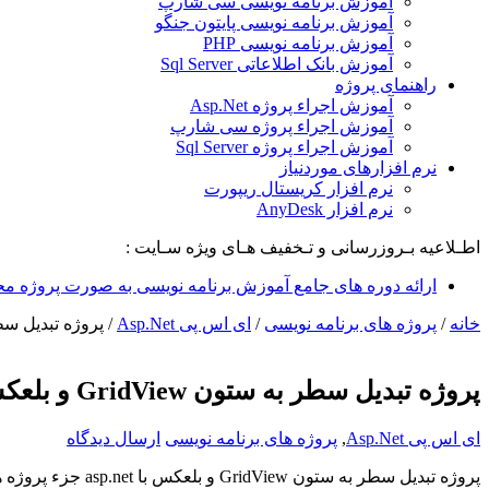
آموزش برنامه نویسی سی شارپ
آموزش برنامه نویسی پایتون جنگو
آموزش برنامه نویسی PHP
آموزش بانک اطلاعاتی Sql Server
راهنمای پروژه
آموزش اجراء پروژه Asp.Net
آموزش اجراء پروژه سی شارپ
آموزش اجراء پروژه Sql Server
نرم افزارهای موردنیاز
نرم افزار کریستال ریپورت
نرم افزار AnyDesk
اطـلاعیه بـروزرسانی و تـخفیف هـای ویژه سـایت :
ارائه دوره های جامع آموزش برنامه نویسی به صورت پروژه مح
خانه
/
پروژه های برنامه نویسی
/
ای اس پی Asp.Net
/
پروژه تبدیل سطر به ستون View
پروژه تبدیل سطر به ستون GridView و بلعکس با asp.net
ای اس پی Asp.Net
,
پروژه های برنامه نویسی
ارسال دیدگاه
پروژه تبدیل سطر به ستون
GridView
و بلعکس با
asp.net
جزء پروژه ه