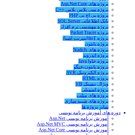
پروژه های Asp.Net Core
پروژه سی پلاس پلاس ++C
پروژه پی اچ پی PHP
بانک اطلاعاتی SQL Server
پروژه مهندسی نرم افزار
پروژه Packet Tracer
پروژه IoT(اینترنت اشیا)
پروژه پایتون
پروژه های NodeJs
پروژه اندروید
پروژه جاوا Java
پروژه پایتون-جنگو
پروژه الکترونیک AVR
پروژه HTML
ویژال بیسیک VB
پروژه اسمبلی
پروژه های متلب
پروژه های شبیه سازی
سایر پروژه ها
دوره های آموزش برنامه نویسی
آموزش برنامه نویسی Asp.Net
آموزش برنامه نویسی Asp.Net MVC
آموزش برنامه نویسی Asp.Net Core