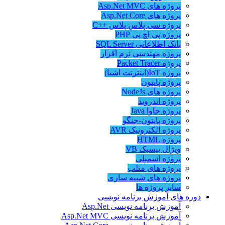
پروژه های Asp.Net MVC
پروژه های Asp.Net Core
پروژه سی پلاس پلاس ++C
پروژه پی اچ پی PHP
بانک اطلاعاتی SQL Server
پروژه مهندسی نرم افزار
پروژه Packet Tracer
پروژه IoT(اینترنت اشیا)
پروژه پایتون
پروژه های NodeJs
پروژه اندروید
پروژه جاوا Java
پروژه پایتون-جنگو
پروژه الکترونیک AVR
پروژه HTML
ویژال بیسیک VB
پروژه اسمبلی
پروژه های متلب
پروژه های شبیه سازی
سایر پروژه ها
دوره های آموزش برنامه نویسی
آموزش برنامه نویسی Asp.Net
آموزش برنامه نویسی Asp.Net MVC