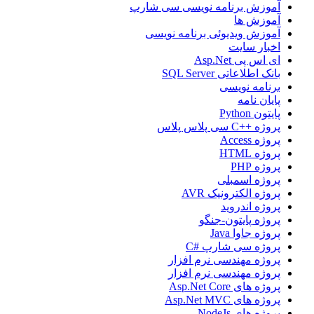
آموزش برنامه نویسی سی شارپ
آموزش ها
آموزش ویدیوئی برنامه نویسی
اخبار سایت
ای اس پی Asp.Net
بانک اطلاعاتی SQL Server
برنامه نویسی
پایان نامه
پایتون Python
پروژه ++C سی پلاس پلاس
پروژه Access
پروژه HTML
پروژه PHP
پروژه اسمبلی
پروژه الکترونیک AVR
پروژه اندروید
پروژه پایتون-جنگو
پروژه جاوا Java
پروژه سی شارپ #C
پروژه مهندسی نرم افزار
پروژه مهندسی نرم افزار
پروژه های Asp.Net Core
پروژه های Asp.Net MVC
پروژه های NodeJs