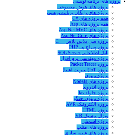
پروژه های برنامه نویسی
پروژه های هوش مصنوعی
پروژه های رایگان برنامه نویسی
همه پروژه های #C
همه پروژه های Asp
پروژه های Asp.Net MVC
پروژه های Asp.Net Core
پروژه سی پلاس پلاس ++C
پروژه پی اچ پی PHP
بانک اطلاعاتی SQL Server
پروژه مهندسی نرم افزار
پروژه Packet Tracer
پروژه IoT(اینترنت اشیا)
پروژه پایتون
پروژه های NodeJs
پروژه اندروید
پروژه جاوا Java
پروژه پایتون-جنگو
پروژه الکترونیک AVR
پروژه HTML
ویژال بیسیک VB
پروژه اسمبلی
پروژه های متلب
پروژه های شبیه سازی