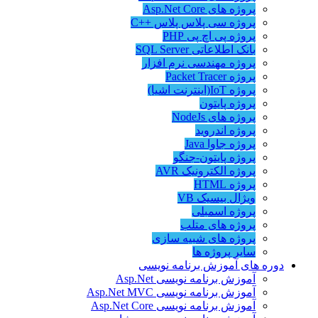
پروژه های Asp.Net Core
پروژه سی پلاس پلاس ++C
پروژه پی اچ پی PHP
بانک اطلاعاتی SQL Server
پروژه مهندسی نرم افزار
پروژه Packet Tracer
پروژه IoT(اینترنت اشیا)
پروژه پایتون
پروژه های NodeJs
پروژه اندروید
پروژه جاوا Java
پروژه پایتون-جنگو
پروژه الکترونیک AVR
پروژه HTML
ویژال بیسیک VB
پروژه اسمبلی
پروژه های متلب
پروژه های شبیه سازی
سایر پروژه ها
دوره های آموزش برنامه نویسی
آموزش برنامه نویسی Asp.Net
آموزش برنامه نویسی Asp.Net MVC
آموزش برنامه نویسی Asp.Net Core