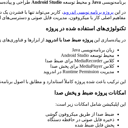
برنامه‌نویسی
Java
و محیط توسعه
Android Studio
طراحی و پیاده‌سا
در این
پروژه برنامه نویسی اندروید
، کاربر می‌تواند تنها با فشردن ی
مفاهیم اصلی کار با میکروفون، مدیریت فایل صوتی و دسترسی‌های ا
تکنولوژی‌های استفاده شده در پروژه
در پیاده‌سازی این
پروژه ضبط صدا با اندروید
از ابزارها و فناوری‌های 
زبان برنامه‌نویسی Java
محیط توسعه Android Studio
کلاس MediaRecorder برای ضبط صدا
کلاس MediaPlayer برای پخش صدا
مدیریت Runtime Permission در اندروید
این ترکیب باعث شده پروژه کاملاً استاندارد و مطابق با اصول برنامه‌ن
امکانات پروژه ضبط و پخش صدا
این اپلیکیشن شامل امکانات زیر است:
ضبط صدا از طریق میکروفون گوشی
ذخیره فایل صوتی در حافظه دستگاه
پخش فایل ضبط شده