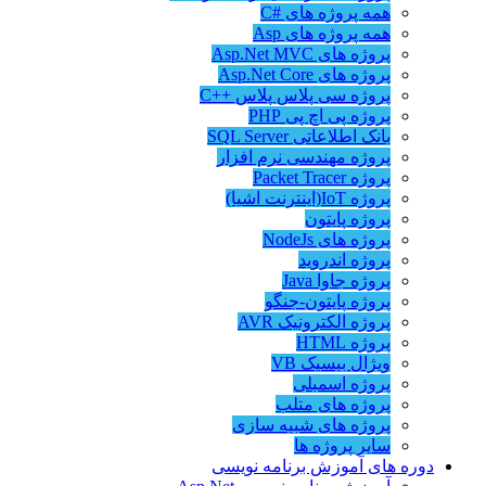
همه پروژه های #C
همه پروژه های Asp
پروژه های Asp.Net MVC
پروژه های Asp.Net Core
پروژه سی پلاس پلاس ++C
پروژه پی اچ پی PHP
بانک اطلاعاتی SQL Server
پروژه مهندسی نرم افزار
پروژه Packet Tracer
پروژه IoT(اینترنت اشیا)
پروژه پایتون
پروژه های NodeJs
پروژه اندروید
پروژه جاوا Java
پروژه پایتون-جنگو
پروژه الکترونیک AVR
پروژه HTML
ویژال بیسیک VB
پروژه اسمبلی
پروژه های متلب
پروژه های شبیه سازی
سایر پروژه ها
دوره های آموزش برنامه نویسی