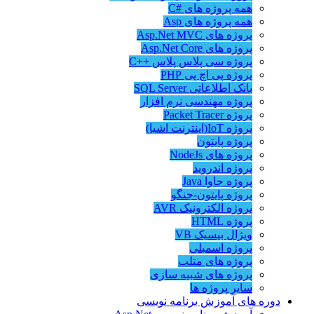
همه پروژه های #C
همه پروژه های Asp
پروژه های Asp.Net MVC
پروژه های Asp.Net Core
پروژه سی پلاس پلاس ++C
پروژه پی اچ پی PHP
بانک اطلاعاتی SQL Server
پروژه مهندسی نرم افزار
پروژه Packet Tracer
پروژه IoT(اینترنت اشیا)
پروژه پایتون
پروژه های NodeJs
پروژه اندروید
پروژه جاوا Java
پروژه پایتون-جنگو
پروژه الکترونیک AVR
پروژه HTML
ویژال بیسیک VB
پروژه اسمبلی
پروژه های متلب
پروژه های شبیه سازی
سایر پروژه ها
دوره های آموزش برنامه نویسی