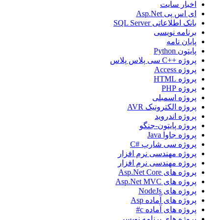
اخبار سایت
ای اس پی Asp.Net
بانک اطلاعاتی SQL Server
برنامه نویسی
پایان نامه
پایتون Python
پروژه ++C سی پلاس پلاس
پروژه Access
پروژه HTML
پروژه PHP
پروژه اسمبلی
پروژه الکترونیک AVR
پروژه اندروید
پروژه پایتون-جنگو
پروژه جاوا Java
پروژه سی شارپ #C
پروژه مهندسی نرم افزار
پروژه مهندسی نرم افزار
پروژه های Asp.Net Core
پروژه های Asp.Net MVC
پروژه های NodeJs
پروژه های آماده Asp
پروژه های آماده c#
پروژه های برنامه نویسی