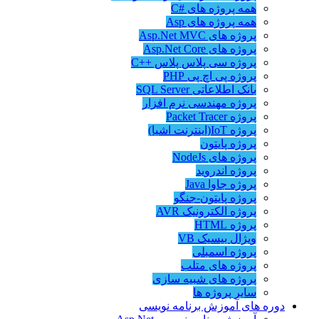
همه پروژه های #C
همه پروژه های Asp
پروژه های Asp.Net MVC
پروژه های Asp.Net Core
پروژه سی پلاس پلاس ++C
پروژه پی اچ پی PHP
بانک اطلاعاتی SQL Server
پروژه مهندسی نرم افزار
پروژه Packet Tracer
پروژه IoT(اینترنت اشیا)
پروژه پایتون
پروژه های NodeJs
پروژه اندروید
پروژه جاوا Java
پروژه پایتون-جنگو
پروژه الکترونیک AVR
پروژه HTML
ویژال بیسیک VB
پروژه اسمبلی
پروژه های متلب
پروژه های شبیه سازی
سایر پروژه ها
دوره های آموزش برنامه نویسی