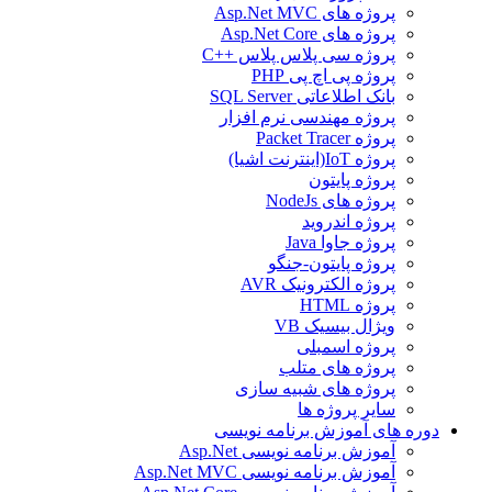
پروژه های Asp.Net MVC
پروژه های Asp.Net Core
پروژه سی پلاس پلاس ++C
پروژه پی اچ پی PHP
بانک اطلاعاتی SQL Server
پروژه مهندسی نرم افزار
پروژه Packet Tracer
پروژه IoT(اینترنت اشیا)
پروژه پایتون
پروژه های NodeJs
پروژه اندروید
پروژه جاوا Java
پروژه پایتون-جنگو
پروژه الکترونیک AVR
پروژه HTML
ویژال بیسیک VB
پروژه اسمبلی
پروژه های متلب
پروژه های شبیه سازی
سایر پروژه ها
دوره های آموزش برنامه نویسی
آموزش برنامه نویسی Asp.Net
آموزش برنامه نویسی Asp.Net MVC