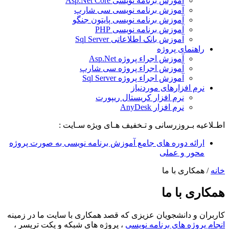
آموزش برنامه نویسی Asp.Net Core
آموزش برنامه نویسی سی شارپ
آموزش برنامه نویسی پایتون جنگو
آموزش برنامه نویسی PHP
آموزش بانک اطلاعاتی Sql Server
راهنمای پروژه
آموزش اجراء پروژه Asp.Net
آموزش اجراء پروژه سی شارپ
آموزش اجراء پروژه Sql Server
نرم افزارهای موردنیاز
نرم افزار کریستال ریپورت
نرم افزار AnyDesk
اطـلاعیه بـروزرسانی و تـخفیف هـای ویژه سـایت :
ارائه دوره های جامع آموزش برنامه نویسی به صورت پروژه
محور و عملی
خانه
/
همکاری با ما
همکاری با ما
کاربران و دانشجویان عزیزی که قصد همکاری با سایت ما در زمینه
انجام پروژه های برنامه نویسی
، پروژه های شبکه و پکت تریسر ،